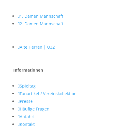

1. Damen Mannschaft

2. Damen Mannschaft

Alte Herren | Ü32
Informationen

Spieltag

Fanartikel / Vereinskollektion

Presse

Häufige Fragen

Anfahrt

Kontakt