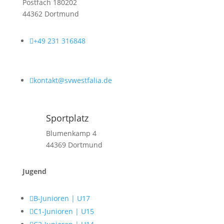
Postfach 180202
44362 Dortmund

+49 231 316848

kontakt@svwestfalia.de
Sportplatz
Blumenkamp 4
44369 Dortmund
Jugend

B-Junioren | U17

C1-Junioren | U15