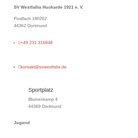
SV Westfallia Huckarde 1921 e. V.
Postfach 180202
44362 Dortmund

+49 231 316848

kontakt@svwestfalia.de
Sportplatz
Blumenkamp 4
44369 Dortmund
Jugend