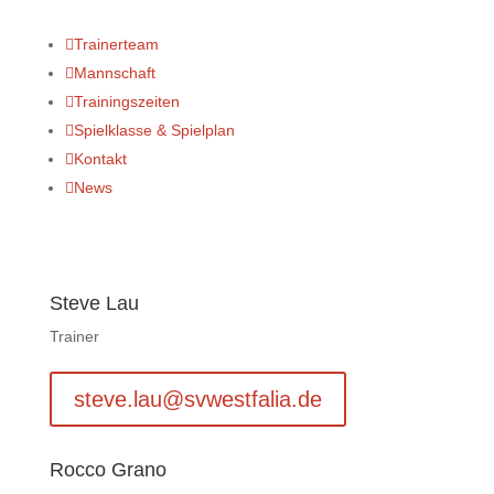

Trainerteam

Mannschaft

Trainingszeiten

Spielklasse & Spielplan

Kontakt

News
Steve Lau
Trainer
steve.lau@svwestfalia.de
Rocco Grano