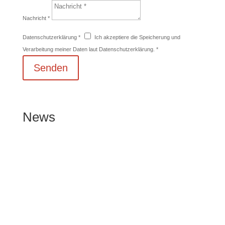
Nachricht *
Datenschutzerklärung *
Ich akzeptiere die Speicherung und
Verarbeitung meiner Daten laut Datenschutzerklärung. *
Senden
News
Westfalia gewinnt Andreas
Köhler als Sportlichen Leiter
Di.., 16. Juni 2026
Quelle | SV Westfalia Huckarde Der SV Westfalia