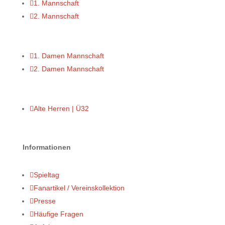

1. Mannschaft

2. Mannschaft

1. Damen Mannschaft

2. Damen Mannschaft

Alte Herren | Ü32
Informationen

Spieltag

Fanartikel / Vereinskollektion

Presse

Häufige Fragen