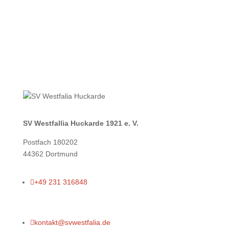
sportlich und menschlich....
mehr lesen
SV Westfallia Huckarde 1921 e. V.
Postfach 180202
44362 Dortmund

+49 231 316848

kontakt@svwestfalia.de