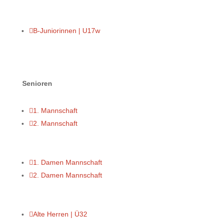

B-Juniorinnen | U17w
Senioren

1. Mannschaft

2. Mannschaft

1. Damen Mannschaft

2. Damen Mannschaft

Alte Herren | Ü32