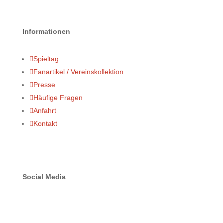
Informationen

Spieltag

Fanartikel / Vereinskollektion

Presse

Häufige Fragen

Anfahrt

Kontakt
Social Media