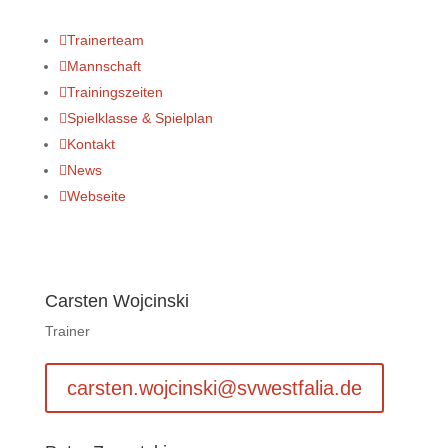

Trainerteam

Mannschaft

Trainingszeiten

Spielklasse & Spielplan

Kontakt

News

Webseite
Carsten Wojcinski
Trainer
carsten.wojcinski@svwestfalia.de