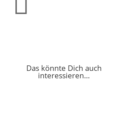

Das könnte Dich auch
interessieren…
Aufstieg unserer 2. Damen-Mannschaft
Di.., 28. Juli 2026
Quelle | SV Westfalia Huckarde Und noch ein
Aufstieg – unserer 2. Damen-Mannschaft Mit einer