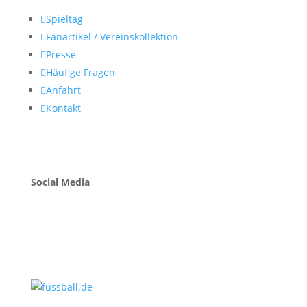

Spieltag

Fanartikel / Vereinskollektion

Presse

Häufige Fragen

Anfahrt

Kontakt
Social Media