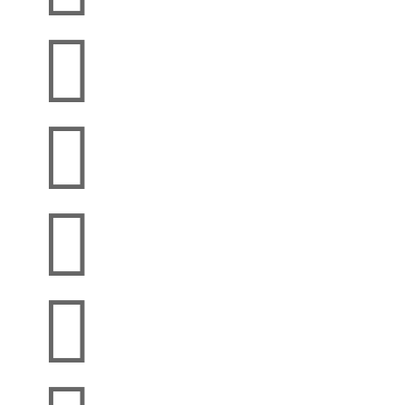



