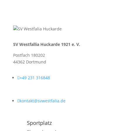
SV Westfallia Huckarde 1921 e. V.
Postfach 180202
44362 Dortmund

+49 231 316848

kontakt@svwestfalia.de
Sportplatz