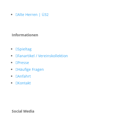

Alte Herren | Ü32
Informationen

Spieltag

Fanartikel / Vereinskollektion

Presse

Häufige Fragen

Anfahrt

Kontakt
Social Media