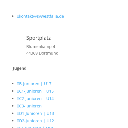

kontakt@svwestfalia.de
Sportplatz
Blumenkamp 4
44369 Dortmund
Jugend

B-Junioren | U17

C1-Junioren | U15

C2-Junioren | U14

C3-Junioren

D1-Junioren | U13

D2-Junioren | U12