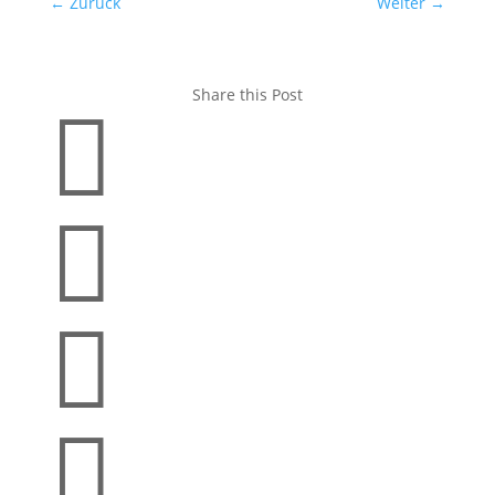
←
Zurück
Weiter
→
Share this Post



