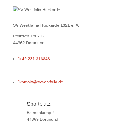
SV Westfallia Huckarde 1921 e. V.
Postfach 180202
44362 Dortmund

+49 231 316848

kontakt@svwestfalia.de
Sportplatz
Blumenkamp 4
44369 Dortmund