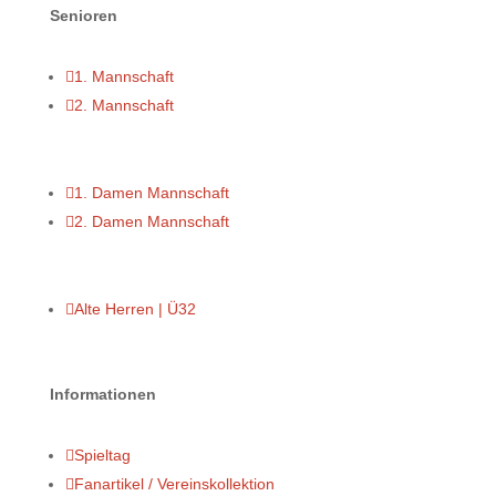
Senioren

1. Mannschaft

2. Mannschaft

1. Damen Mannschaft

2. Damen Mannschaft

Alte Herren | Ü32
Informationen

Spieltag

Fanartikel / Vereinskollektion